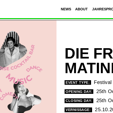
NEWS
ABOUT
JAHRESPR
DIE F
MATIN
Festival
EVENT TYPE:
25th Oc
OPENING DAY:
25th Oc
CLOSING DAY:
25.10.2
VERNISSAGE: